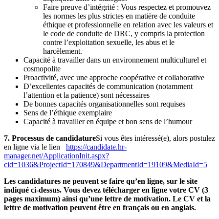
Faire preuve d’intégrité : Vous respectez et promouvez
les normes les plus strictes en matière de conduite
éthique et professionnelle en relation avec les valeurs et
le code de conduite de DRC, y compris la protection
contre l’exploitation sexuelle, les abus et le
harcèlement.
Capacité à travailler dans un environnement multiculturel et
cosmopolite
Proactivité, avec une approche coopérative et collaborative
D’excellentes capacités de communication (notamment
l’attention et la patience) sont nécessaires
De bonnes capacités organisationnelles sont requises
Sens de l’éthique exemplaire
Capacité à travailler en équipe et bon sens de l’humour
7. Processus de candidature
Si vous êtes intéressé(e), alors postulez
en ligne via le lien
https://candidate.hr-
manager.net/ApplicationInit.aspx?
cid=1036&ProjectId=170849&DepartmentId=19109&MediaId=5
Les candidatures ne peuvent se faire qu’en ligne, sur le site
indiqué ci-dessus. Vous devez télécharger en ligne votre CV (3
pages maximum) ainsi qu’une lettre de motivation. Le CV et la
lettre de motivation peuvent être en français ou en anglais.