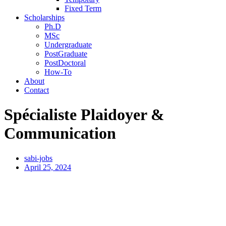
Fixed Term
Scholarships
Ph.D
MSc
Undergraduate
PostGraduate
PostDoctoral
How-To
About
Contact
Spécialiste Plaidoyer &
Communication
sabi-jobs
April 25, 2024