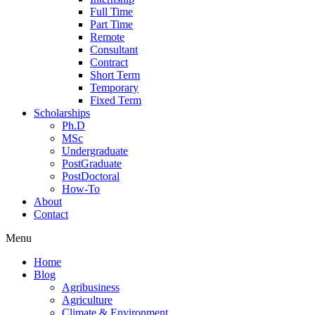
Full Time
Part Time
Remote
Consultant
Contract
Short Term
Temporary
Fixed Term
Scholarships
Ph.D
MSc
Undergraduate
PostGraduate
PostDoctoral
How-To
About
Contact
Menu
Home
Blog
Agribusiness
Agriculture
Climate & Environment