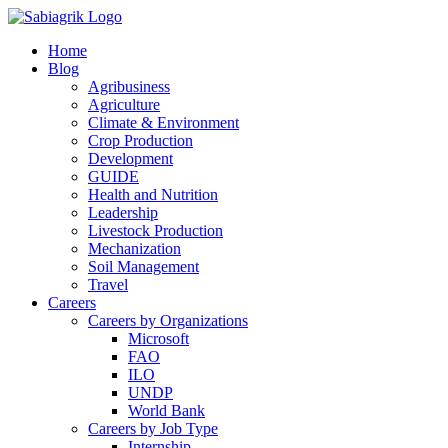
Skip
to
Home
content
Blog
Agribusiness
Agriculture
Climate & Environment
Crop Production
Development
GUIDE
Health and Nutrition
Leadership
Livestock Production
Mechanization
Soil Management
Travel
Careers
Careers by Organizations
Microsoft
FAO
ILO
UNDP
World Bank
Careers by Job Type
Internship